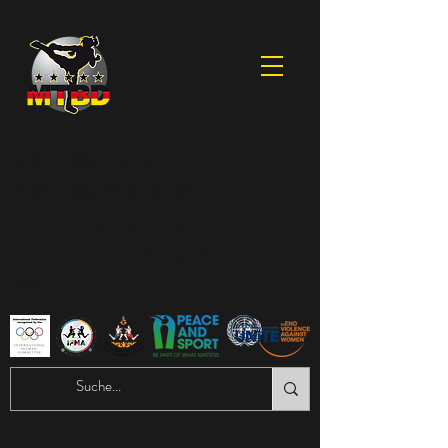
UN MUNDO -
UN MUAY THAI
Asociación registrada de la
Federación de Muay Thai en
Alemania