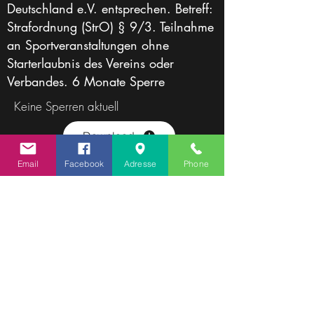
Deutschland e.V. entsprechen.
Betreff:
Strafordnung (StrO)
§ 9/3. Teilnahme
an Sportveranstaltungen ohne
Starterlaubnis des Vereins oder
Verbandes. 6 Monate Sperre
Keine Sperren aktuell
Download
Strafordnung
Email
Facebook
Adresse
Phone
Doping Sperren durch
die NADA/WADA: