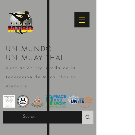
UN MUNDO -
UN MUAY THAI
Asociación registrada de la
Federación de Muay Thai en
Alemania