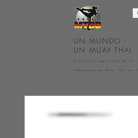
UN MUNDO -
UN MUAY THAI
Asociación registrada de la
Federación de Muay Thai en 