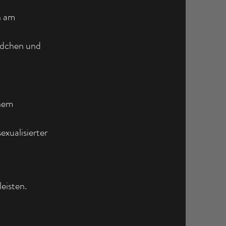
n am
ädchen und
inem
exualisierter
eisten.