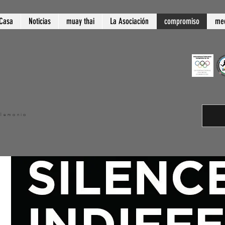
Casa
Noticias
muay thai
La Asociación
compromiso
med
Alemania