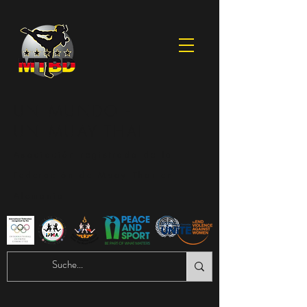
UN MUNDO -
UN MUAY THAI
Asociación registrada de la
Federación de Muay Thai en
Alemania