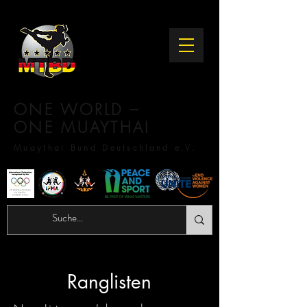
ONE WORLD –
ONE MUAYTHAI
Muaythai Bund Deutschland e.V.
Ranglisten