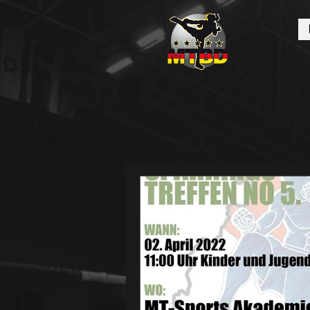
ONE WORLD –
ONE MUAYTHAI
Muaythai Bund Deutschland 