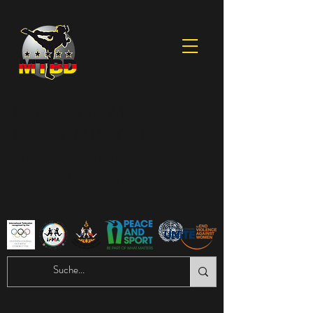
JEDEN ŚWIAT -
JEDEN MUAYTHAI
Federacja Muay Thai w
Niemczech zarejestrowane
stowarzyszenie