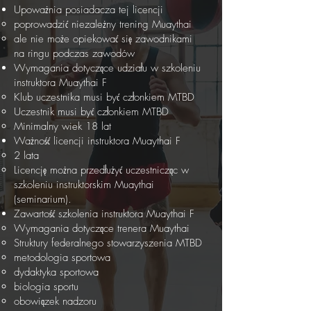
Upoważnia posiadacza tej licencji
poprowadzić niezależny trening Muaythai
ale nie może opiekować się zawodnikami
na ringu podczas zawodów
Wymagania dotyczące udziału w szkoleniu
instruktora Muaythai F
Klub uczestnika musi być członkiem MTBD
Uczestnik musi być członkiem MTBD
Minimalny wiek 18 lat
Ważność licencji instruktora Muaythai F
2 lata
Licencję można przedłużyć uczestnicząc w
szkoleniu instruktorskim Muaythai
(seminarium).
Zawartość szkolenia instruktora Muaythai F
Wymagania dotyczące trenera Muaythai
Struktury federalnego stowarzyszenia MTBD
metodologia sportowa
dydaktyka sportowa
biologia sportu
obowiązek nadzoru