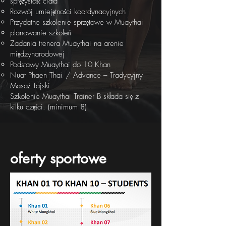
sprężystość ciała
Rozwój umiejętności koordynacyjnych
Przydatne szkolenie sprzętowe w Muaythai
planowanie szkoleń
Zadania trenera Muaythai na arenie
międzynarodowej
Podstawy Muaythai do 10 Khan
Nuat Phaen Thai
/ Advance – Tradycyjny
Masaż Tajski
Szkolenie Muaythai Trainer B składa się z
kilku części. (minimum 8)
oferty sportowe