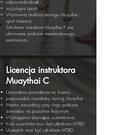
odpowiedzialność
socjologia sportu
Wymowna struktura treningu Muaythai -
sport masowy
Szkolenie instruktora Muaythai F jest
oferowane podczas weekendowego
seminarium.
Licencja instruktora
Muaythai C
Upoważnia posiadacza tej licencji
poprowadzić niezależny trening Muaythai
Mentor zawodnicy przy ringu podczas
zawodów na poziomie krajowym
Wymagania dotyczące uczestnictwa
Klub uczestnika musi być członkiem MTBD
Uczestnik musi być członkiem MTBD