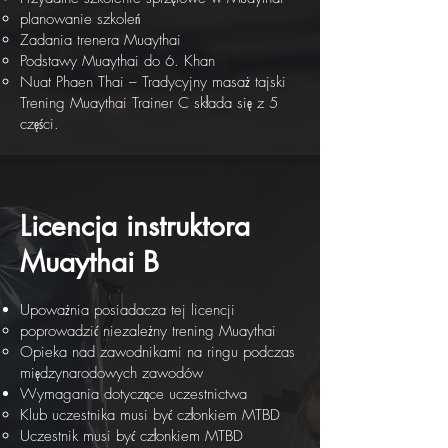
planowanie szkoleń
Zadania trenera Muaythai
Podstawy Muaythai do 6. Khan
Nuat Phaen Thai – Tradycyjny masaż tajski
Trening Muaythai Trainer C składa się z 5
części.
Licencja instruktora
Muaythai B
Upoważnia posiadacza tej licencji
poprowadzić niezależny trening Muaythai
Opieka nad zawodnikami na ringu podczas
międzynarodowych zawodów
Wymagania dotyczące uczestnictwa
Klub uczestnika musi być członkiem MTBD
Uczestnik musi być członkiem MTBD