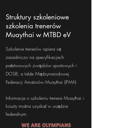
Struktury szkoleniowe
szkolenia trenerów
Muaythai w MTBD eV
Szkolenie trenerów opiera się
zasadniczo na specyfikacjach
państwowych związków sportowych i
DOSB, a także Międzynarodowej
Federacji Amatorów Muaythai (IFMA)
Informacje o szkoleniu trenera Muaythai
i
koszty można uzyskać w urzędzie
federalnym.