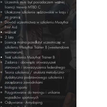
Uczestnik musi być posiadaczem ważnej
licencji trenera MTBD C
Ukończone szkolenie sędziowskie w kraju i
za granicą
Dowód uczestnictwa w szkoleniu Muaythai
First Aid
ważność
2 lata
Licencję można przedłużyć uczestnicząc w
szkoleniu Muaythai Trainer B (weekendowe
seminarium).
Treść szkolenia Muaythai Trainer B
Zadania i obowiązki stowarzyszeń
stanowych i stowarzyszenia federalnego
Teoria szkolenia / struktura metodyczno-
dydaktyczna podstawowego szkolenia i
zarządzania zawodnikami
biologia sportu
Przygotowanie do treningu i unikanie
wypadków sportowych
Odżywianie - Antydoping