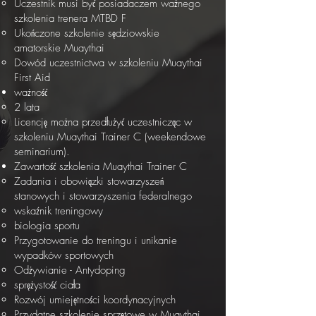
Uczestnik musi być posiadaczem ważnego
szkolenia trenera MTBD F
Ukończone szkolenie sędziowskie
amatorskie Muaythai
Dowód uczestnictwa w szkoleniu Muaythai
First Aid
ważność
2 lata
Licencję można przedłużyć uczestnicząc w
szkoleniu Muaythai Trainer C (weekendowe
seminarium).
Zawartość szkolenia Muaythai Trainer C
Zadania i obowiązki stowarzyszeń
stanowych i stowarzyszenia federalnego
wskaźnik treningowy
biologia sportu
Przygotowanie do treningu i unikanie
wypadków sportowych
Odżywianie - Antydoping
sprężystość ciała
Rozwój umiejętności koordynacyjnych
Przydatne szkolenie sprzętowe w Muaythai