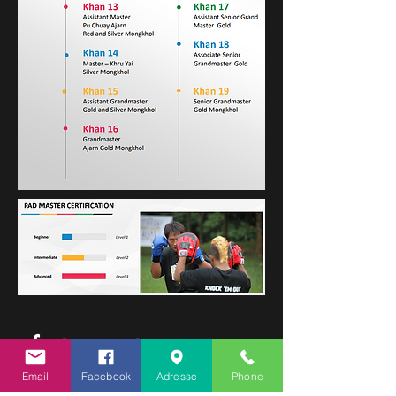
oferty sportowe
Email
Facebook
Adresse
Phone
muai tajski