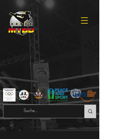
VIENAS PASAULIS -
ONE MUAYTHAI
Muay Thai Federation Vokietijoje
registruota asociacija