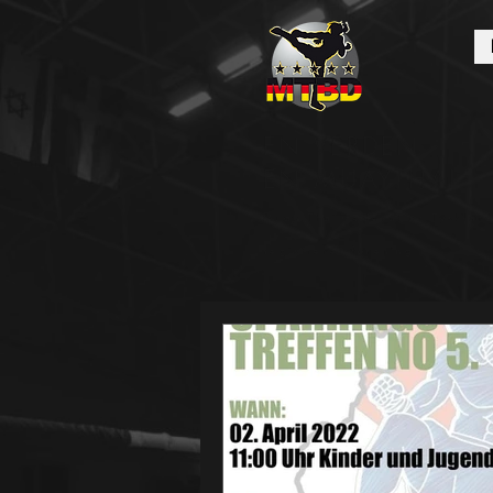
EN VERDEN -
EN MUAYTHAI
Muay Thai Federation Tysklan
registreret forening