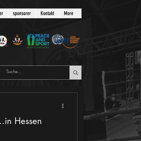
er
sponsorer
Kontakt
More
+49 (0)2181-63238
..in Hessen