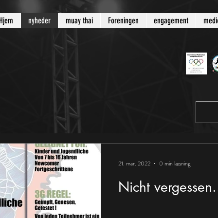
Hjem
nyheder
muay thai
Foreningen
engagement
medi
d
21. mar. 2022
0 min læsning
Nicht vergessen.