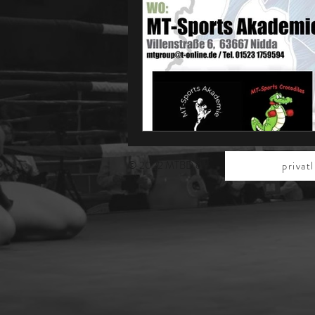
© 2022 MTBD eV
privatl